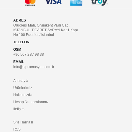
ADRES
Oruçreis Mah. Giyimkent Vadi Cad.
İSTANBUL TİCARET SARAYI Kat:1 Kapı
No:100 Esenler / İstanbul
TELEFON
GSM
+90 507 287 98 38
EMAIL
info@stpromosyon.com.tr
Anasayfa
Ürünlerimiz
Hakkımızda
Hesap Numaralarımız
İletişim
Site Haritası
RSS