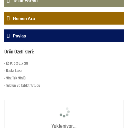
Teklif Formu
Hemen Ara
Paylaş
Ürün Özellikleri:
• Ebat: 3 x 8.3 cm
• Baskı: Lazer
• Yön: Tek Yönlü
• Telefon ve Tablet Tutucu
Yükleniyor...