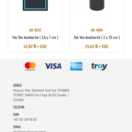
AN-5635
AN-4080
Tek Yön Anahtarlık ( 3,9 x 7 cm )
Tek Yön Anahtarlık ( 2 x 7,5 cm )
42,90 ₺ + KDV
25,40 ₺ + KDV
ADRES
Oruçreis Mah. Giyimkent Vadi Cad. İSTANBUL
TİCARET SARAYI Kat:1 Kapı No:100 Esenler /
İstanbul
TELEFON
GSM
+90 507 287 98 38
EMAIL
info@stpromosyon.com.tr