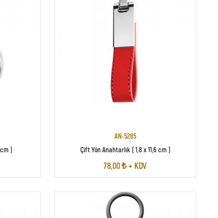
AN-5285
 cm )
Çift Yön Anahtarlık ( 1,8 x 11,6 cm )
78,00 ₺ + KDV