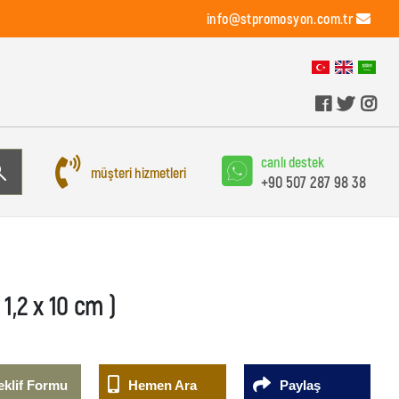
info@stpromosyon.com.tr
canlı destek
müşteri hizmetleri
+90 507 287 98 38
 1,2 x 10 cm )
eklif Formu
Hemen Ara
Paylaş