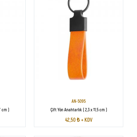
AN-5095
7 cm )
Çift Yön Anahtarlık ( 2,3 x 11,5 cm )
42,50 ₺ + KDV