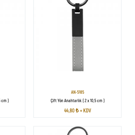
AN-5185
5 cm )
Çift Yön Anahtarlık ( 2 x 10,5 cm )
44,80 ₺ + KDV