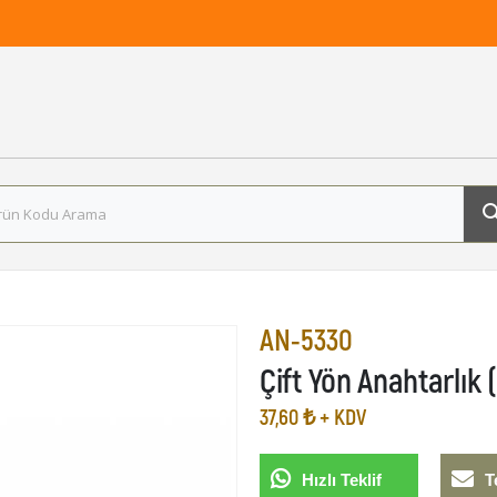
AN-5330
Çift Yön Anahtarlık (
37,60 ₺ + KDV
Hızlı Teklif
T