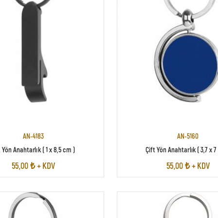
AN-4183
AN-5160
 Yön Anahtarlık ( 1 x 8,5 cm )
Çift Yön Anahtarlık ( 3,7 x 7
55,00 ₺ + KDV
55,00 ₺ + KDV