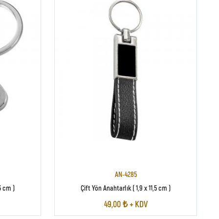
AN-4285
3 cm )
Çift Yön Anahtarlık ( 1,9 x 11,5 cm )
49,00 ₺ + KDV