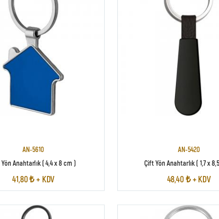
AN-5610
AN-5420
 Yön Anahtarlık ( 4,4 x 8 cm )
Çift Yön Anahtarlık ( 1,7 x 8,
41,80 ₺ + KDV
48,40 ₺ + KDV