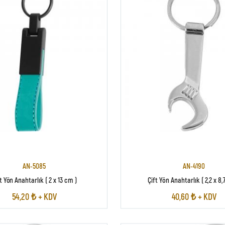
AN-5085
AN-4190
t Yön Anahtarlık ( 2 x 13 cm )
Çift Yön Anahtarlık ( 2,2 x 8,
54,20 ₺ + KDV
40,60 ₺ + KDV