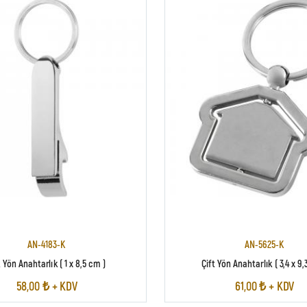
AN-4183-K
AN-5625-K
 Yön Anahtarlık ( 1 x 8,5 cm )
Çift Yön Anahtarlık ( 3,4 x 9,
58,00 ₺ + KDV
61,00 ₺ + KDV