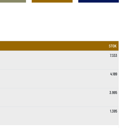
STOK
7.333
4.189
3.995
1.395