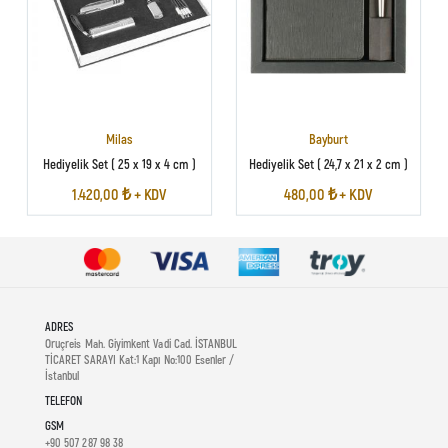
Milas
Bayburt
Hediyelik Set ( 25 x 19 x 4 cm )
Hediyelik Set ( 24,7 x 21 x 2 cm )
1.420,00 ₺ + KDV
480,00 ₺ + KDV
ADRES
Oruçreis Mah. Giyimkent Vadi Cad. İSTANBUL
TİCARET SARAYI Kat:1 Kapı No:100 Esenler /
İstanbul
TELEFON
GSM
+90 507 287 98 38