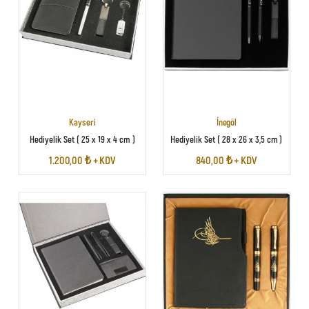
Kayseri
İnegöl
Hediyelik Set ( 25 x 19 x 4 cm )
Hediyelik Set ( 28 x 26 x 3,5 cm )
1.200,00 ₺ + KDV
840,00 ₺ + KDV