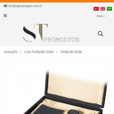
info@stpromosyon.com.tr
Menü
Anasayfa
Lüks Hediyelik Setler
Hediyelik Setler