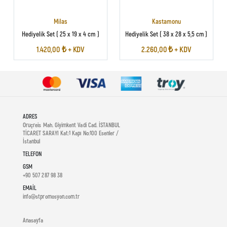
Milas
Kastamonu
Hediyelik Set ( 25 x 19 x 4 cm )
Hediyelik Set ( 38 x 28 x 5,5 cm )
1.420,00 ₺ + KDV
2.260,00 ₺ + KDV
ADRES
Oruçreis Mah. Giyimkent Vadi Cad. İSTANBUL
TİCARET SARAYI Kat:1 Kapı No:100 Esenler /
İstanbul
TELEFON
GSM
+90 507 287 98 38
EMAIL
info@stpromosyon.com.tr
Anasayfa