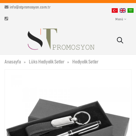
info@stpromosyon.com.tr
Menü
Anasayfa
Lüks Hediyelik Setler
Hediyelik Setler