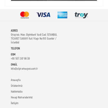
ADRES
Oruçreis Mah. Giyimkent Vadi Cad. İSTANBUL
TİCARET SARAYI Kat:1 Kapı No:100 Esenler /
İstanbul
TELEFON
GSM
+90 507 287 98 38
EMAIL
info@stpromosyon.com.tr
Anasayfa
Ürünlerimiz
Hakkımızda
Hesap Numaralarımız
İletişim