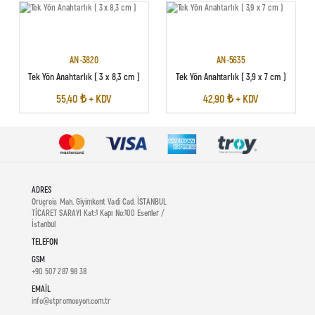
AN-3820
AN-5635
Tek Yön Anahtarlık ( 3 x 8,3 cm )
Tek Yön Anahtarlık ( 3,9 x 7 cm )
55,40 ₺ + KDV
42,90 ₺ + KDV
ADRES
Oruçreis Mah. Giyimkent Vadi Cad. İSTANBUL
TİCARET SARAYI Kat:1 Kapı No:100 Esenler /
İstanbul
TELEFON
GSM
+90 507 287 98 38
EMAIL
info@stpromosyon.com.tr