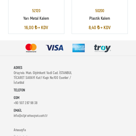
52120
50200
Yarı Metal Kalem
Plastik Kalem
16,00 ₺ + KDV
8,40 ₺ + KDV
ADRES
Oruçreis Mah. Giyimkent Vadi Cad. İSTANBUL
TİCARET SARAYI Kat:1 Kapı No:100 Esenler /
İstanbul
TELEFON
GSM
+90 507 287 98 38
EMAIL
info@stpromosyon.com.tr
Anasayfa