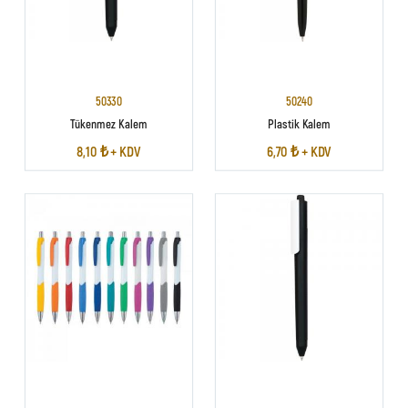
50330
50240
Tükenmez Kalem
Plastik Kalem
8,10 ₺ + KDV
6,70 ₺ + KDV