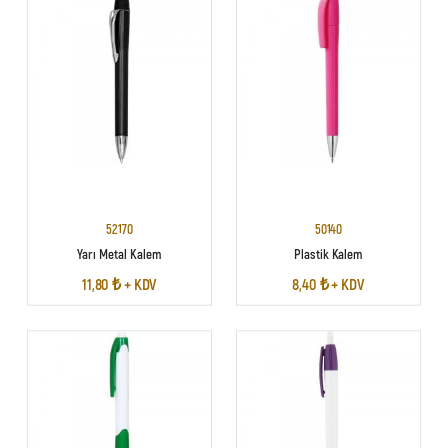
52170
50140
Yarı Metal Kalem
Plastik Kalem
11,80 ₺ + KDV
8,40 ₺ + KDV