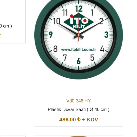
40 cm )
V
V30-346-HY
Plastik Duvar Saati ( Ø 40 cm )
486,00 ₺ + KDV