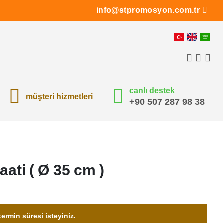
info@stpromosyon.com.tr
canlı destek
müşteri hizmetleri
+90 507 287 98 38
aati ( Ø 35 cm )
ermin süresi isteyiniz.