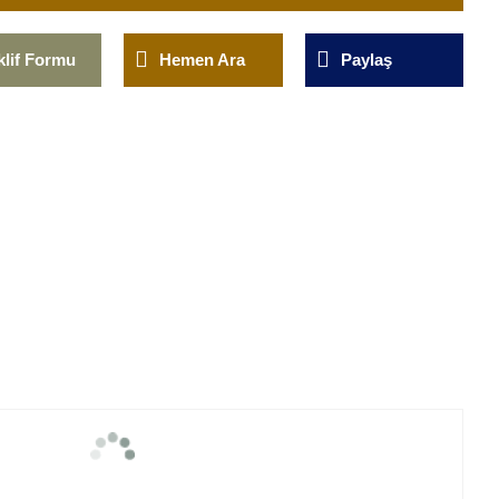
klif Formu
Hemen Ara
Paylaş