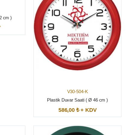
32 cm )
V
V30-504-K
Plastik Duvar Saati ( Ø 46 cm )
586,00 ₺ + KDV