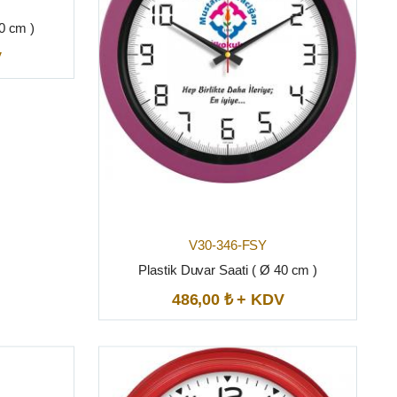
40 cm )
V
V30-346-FSY
Plastik Duvar Saati ( Ø 40 cm )
486,00 ₺ + KDV