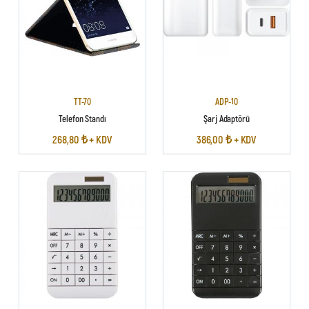
TT-70
ADP-10
Telefon Standı
Şarj Adaptörü
268,80 ₺ + KDV
386,00 ₺ + KDV