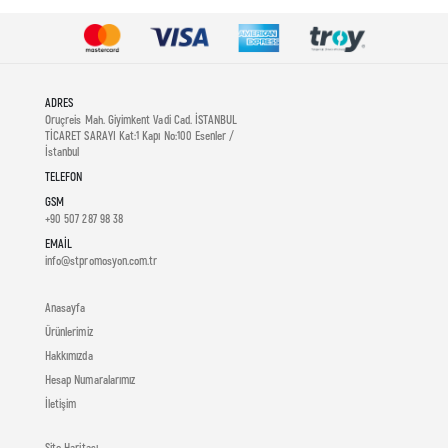
ADRES
Oruçreis Mah. Giyimkent Vadi Cad. İSTANBUL
TİCARET SARAYI Kat:1 Kapı No:100 Esenler /
İstanbul
TELEFON
GSM
+90 507 287 98 38
EMAIL
info@stpromosyon.com.tr
Anasayfa
Ürünlerimiz
Hakkımızda
Hesap Numaralarımız
İletişim
Site Haritası