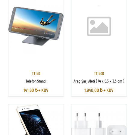
TT-50
TT-500
Telefon Standı
Araç Şarj Aleti ( 14 x 6,3 x 3,5 cm )
141,60 ₺ + KDV
1.940,00 ₺ + KDV