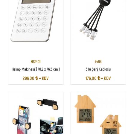
HSP-01
7493
Hesap Makinesi ( 10,2 x 16,5 cm )
3'lü Şarj Kablosu
296,00 ₺ + KDV
176,00 ₺ + KDV