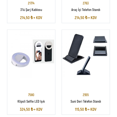
21774
2763
3'lü Şarj Kablosu
Araç İçi Telefon Standı
214,50 ₺ + KDV
214,50 ₺ + KDV
7580
2555
Klipsli Selfie LED Işık
Suni Deri Telefon Standı
324,50 ₺ + KDV
115,50 ₺ + KDV