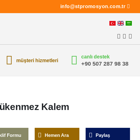
info@stpromosyon.com.tr
canlı destek
müşteri hizmetleri
+90 507 287 98 38
Tükenmez Kalem
klif Formu
Hemen Ara
Paylaş