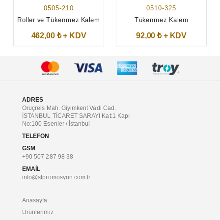
0505-210
0510-325
Roller ve Tükenmez Kalem
Tükenmez Kalem
462,00 ₺ + KDV
92,00 ₺ + KDV
ADRES
Oruçreis Mah. Giyimkent Vadi Cad.
İSTANBUL TİCARET SARAYI Kat:1 Kapı
No:100 Esenler / İstanbul
TELEFON
GSM
+90 507 287 98 38
EMAIL
info@stpromosyon.com.tr
Anasayfa
Ürünlerimiz