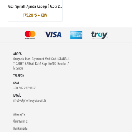
Gizli Spiralli Ajanda Kapağı ( 17,5 x 24 cm )
175,20 ₺ + KDV
ADRES
Oruçreis Mah. Giyimkent Vadi Cad. İSTANBUL
TİCARET SARAYI Kat:1 Kapı No:100 Esenler /
İstanbul
TELEFON
GSM
+90 507 287 98 38
EMAIL
info@stpromosyon.com.tr
Anasayfa
Ürünlerimiz
Hakkımızda