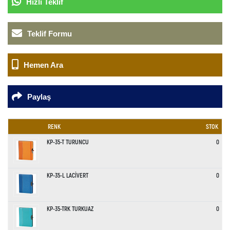
Hızlı Teklif
Teklif Formu
Hemen Ara
Paylaş
RENK
STOK
KP-35-T TURUNCU
0
KP-35-L LACİVERT
0
KP-35-TRK TURKUAZ
0