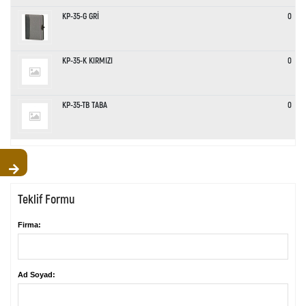
KP-35-G GRİ
0
KP-35-K KIRMIZI
0
KP-35-TB TABA
0
Teklif Formu
Firma:
Ad Soyad: