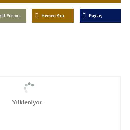
klif Formu
Hemen Ara
Paylaş
Yükleniyor...