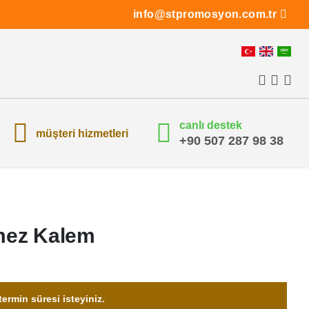
info@stpromosyon.com.tr
canlı destek
müşteri hizmetleri
+90 507 287 98 38
mez Kalem
ermin süresi isteyiniz.