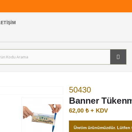
LETIŞIM
50430
Banner Tüken
62,00 ₺ + KDV
Üretim ürünümüzdür. Lütfen t