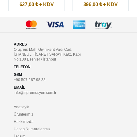
627,00 ₺ + KDV
396,00 ₺ + KDV
ADRES
Oruçreis Mah. Giyimkent Vadi Cad.
İSTANBUL TİCARET SARAYI Kat:1 Kapı
No:100 Esenler / İstanbul
TELEFON
GSM
+90 507 287 98 38
EMAIL
info@stpromosyon.com.tr
Anasayfa
Ürünlerimiz
Hakkımızda
Hesap Numaralarımız
İletişim