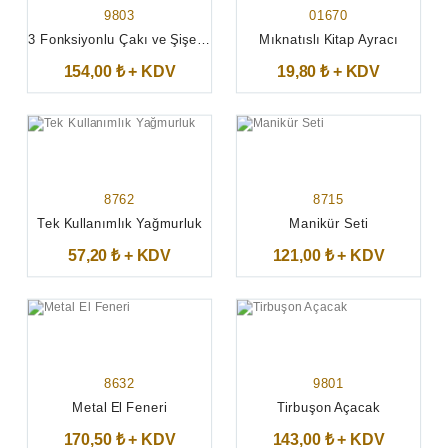
9803
01670
3 Fonksiyonlu Çakı ve Şişe Açacağı
Mıknatıslı Kitap Ayracı
154,00 ₺ + KDV
19,80 ₺ + KDV
8762
8715
Tek Kullanımlık Yağmurluk
Manikür Seti
57,20 ₺ + KDV
121,00 ₺ + KDV
8632
9801
Metal El Feneri
Tirbuşon Açacak
170,50 ₺ + KDV
143,00 ₺ + KDV