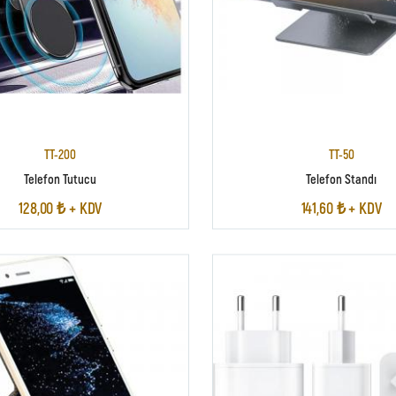
TT-200
TT-50
Telefon Tutucu
Telefon Standı
128,00 ₺ + KDV
141,60 ₺ + KDV