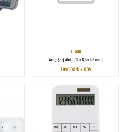
TT-500
Araç Şarj Aleti ( 14 x 6,3 x 3,5 cm )
1.940,00 ₺ + KDV