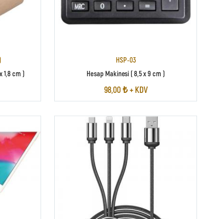
)
HSP-03
x 1,8 cm )
Hesap Makinesi ( 8,5 x 9 cm )
98,00 ₺ + KDV