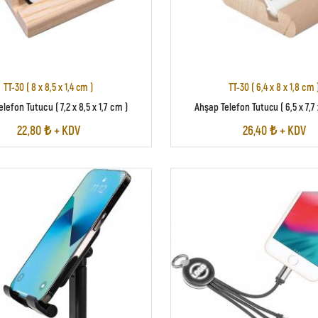
TT-30 ( 8 x 8,5 x 1,4 cm )
TT-30 ( 6,4 x 8 x 1,8 cm 
lefon Tutucu ( 7,2 x 8,5 x 1,7 cm )
Ahşap Telefon Tutucu ( 6,5 x 7,7 
22,80 ₺ + KDV
26,40 ₺ + KDV