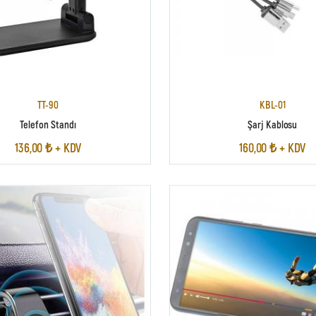
TT-90
KBL-01
Telefon Standı
Şarj Kablosu
136,00 ₺ + KDV
160,00 ₺ + KDV