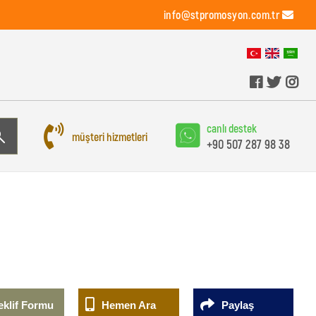
info@stpromosyon.com.tr
canlı destek
müşteri hizmetleri
+90 507 287 98 38
eklif Formu
Hemen Ara
Paylaş