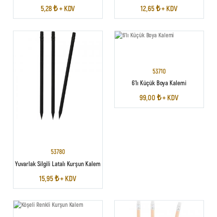
5,28 ₺ + KDV
12,65 ₺ + KDV
53710
6'lı Küçük Boya Kalemi
99,00 ₺ + KDV
53780
Yuvarlak Silgili Latalı Kurşun Kalem
15,95 ₺ + KDV