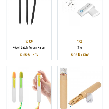
53800
1302
Köşeli Latalı Kurşun Kalem
Silgi
12,65 ₺ + KDV
5,06 ₺ + KDV