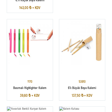
143,00 ₺ + KDV
1170
53610
Basmalı Highlighter Kalem
6’lı Büyük Boya Kalemi
39,60 ₺ + KDV
137,50 ₺ + KDV