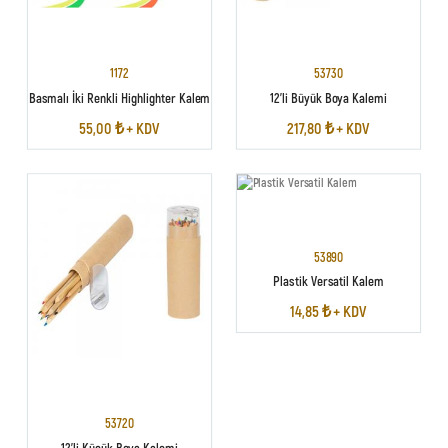
1172
53730
Basmalı İki Renkli Highlighter Kalem
12'li Büyük Boya Kalemi
55,00 ₺ + KDV
217,80 ₺ + KDV
53890
Plastik Versatil Kalem
14,85 ₺ + KDV
53720
12'li Küçük Boya Kalemi