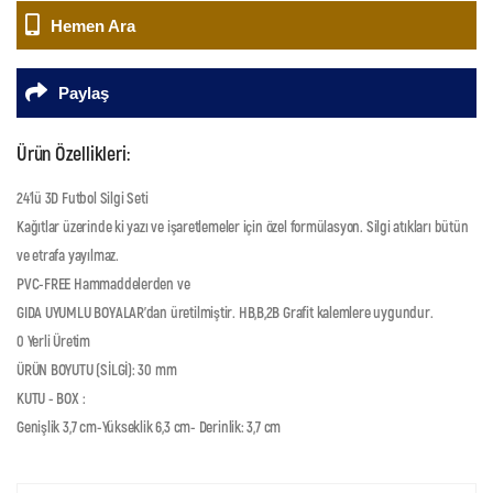
Hemen Ara
Paylaş
Ürün Özellikleri:
24’lü 3D Futbol Silgi Seti
Kağıtlar üzerinde ki yazı ve işaretlemeler için özel formülasyon. Silgi atıkları bütün
ve etrafa yayılmaz.
PVC-FREE Hammaddelerden ve
GIDA UYUMLU BOYALAR’dan üretilmiştir. HB,B,2B Grafit kalemlere uygundur.
0 Yerli Üretim
ÜRÜN BOYUTU (SİLGİ): 30 mm
KUTU - BOX :
Genişlik 3,7 cm-Yükseklik 6,3 cm- Derinlik: 3,7 cm