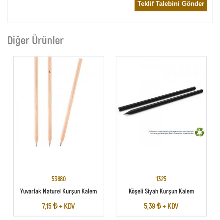
Teklif Talebini Gönder
Diğer Ürünler
53880
1325
Yuvarlak Naturel Kurşun Kalem
Köşeli Siyah Kurşun Kalem
7,15 ₺ + KDV
5,39 ₺ + KDV