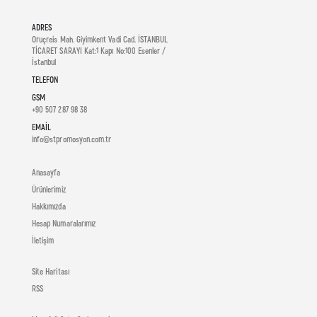
ADRES
Oruçreis Mah. Giyimkent Vadi Cad. İSTANBUL
TİCARET SARAYI Kat:1 Kapı No:100 Esenler /
İstanbul
TELEFON
GSM
+90 507 287 98 38
EMAIL
info@stpromosyon.com.tr
Anasayfa
Ürünlerimiz
Hakkımızda
Hesap Numaralarımız
İletişim
Site Haritası
RSS